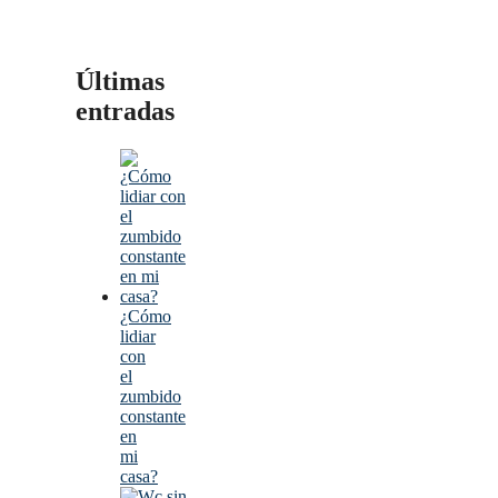
Últimas
entradas
¿Cómo
lidiar
con
el
zumbido
constante
en
mi
casa?