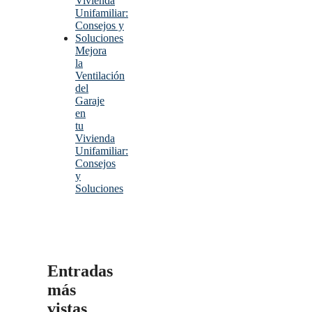
Mejora
la
Ventilación
del
Garaje
en
tu
Vivienda
Unifamiliar:
Consejos
y
Soluciones
Entradas
más
vistas