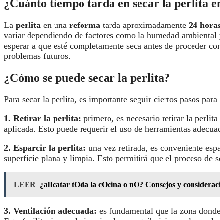
¿Cuánto tiempo tarda en secar la perlita 
La
perlita
en una
reforma
tarda aproximadamente
24 hora
variar dependiendo de factores como la humedad ambiental y 
esperar a que esté completamente seca antes de proceder con 
problemas futuros.
¿Cómo se puede secar la perlita?
Para secar la perlita, es importante seguir ciertos pasos para
1.
Retirar la perlita
:
primero, es necesario retirar la perlita
aplicada. Esto puede requerir el uso de herramientas adecua
2.
Esparcir la perlita
:
una vez retirada, es conveniente espa
superficie plana y limpia. Esto permitirá que el proceso de
LEER
¿alIcatar tOda la cOcina o nO? Consejos y considerac
3.
Ventilación adecuada
:
es fundamental que la zona donde s