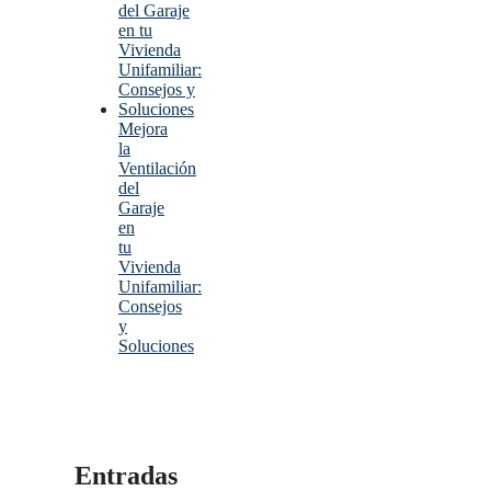
Mejora
la
Ventilación
del
Garaje
en
tu
Vivienda
Unifamiliar:
Consejos
y
Soluciones
Entradas