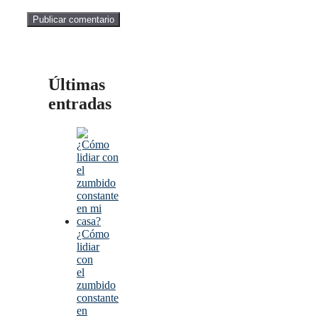
Últimas
entradas
¿Cómo
lidiar
con
el
zumbido
constante
en