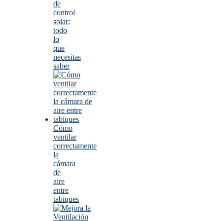
de
control
solar:
todo
lo
que
necesitas
saber
Cómo
ventilar
correctamente
la
cámara
de
aire
entre
tabiques