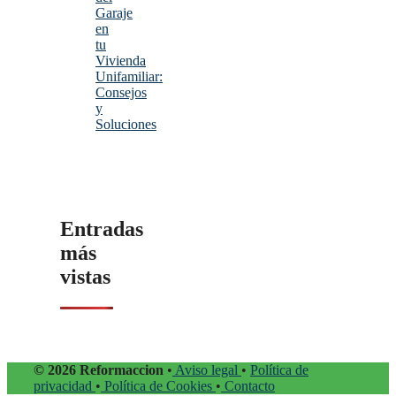
Garaje
en
tu
Vivienda
Unifamiliar:
Consejos
y
Soluciones
Entradas
más
vistas
© 2026 Reformaccion
•
Aviso legal
•
Política de
privacidad
•
Política de Cookies
•
Contacto