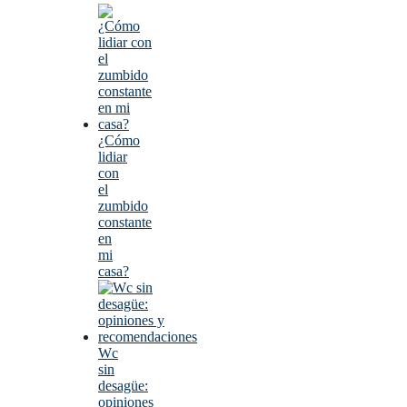
¿Cómo
lidiar
con
el
zumbido
constante
en
mi
casa?
Wc
sin
desagüe:
opiniones